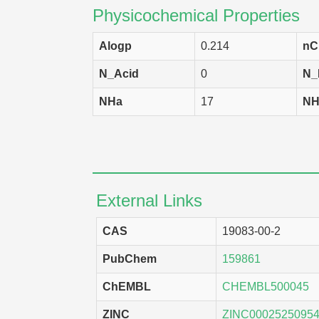
CAKI-1
Homo sa
Physicochemical Properties
NCI-H460
Homo sa
Alogp
0.214
nC
T47D
Homo sa
N_Acid
0
N_
SK-OV-3
Homo sa
NHa
17
NH
MCF7
Homo sa
PC-3
Homo sa
SF-268
Homo sa
EKVX
Homo sa
External Links
HCT-15
Homo sa
CAS
19083-00-2
HCT-116
Homo sa
PubChem
159861
SNB-75
Homo sa
ChEMBL
CHEMBL500045
A549
Homo sa
ZINC
ZINC0002525095