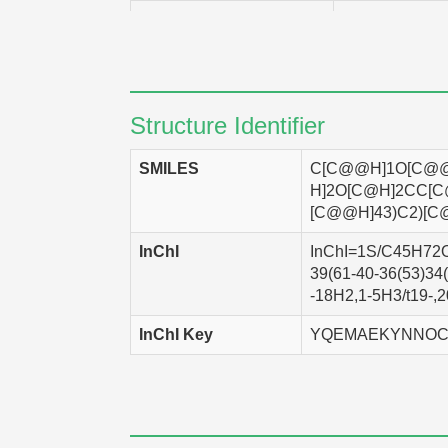
SK-MEL-28
Homo sa
NCI-H226
Homo sa
HT-29
Homo sa
Structure Identifier
CCRF-CEM
Homo sa
SMILES
C[C@@H]1O[C@@H
UACC-257
Homo sa
H]2O[C@H]2CC[C
[C@@H]43)C2)[C@
Hs-578T
Homo sa
InChI
InChI=1S/C45H72O1
786-0
Homo sa
39(61-40-36(53)34(
IGROV-1
Homo sa
-18H2,1-5H3/t19-,2
MDA-MB-435
Homo sa
InChI Key
YQEMAEKYNNOC
SF-295
Homo sa
UACC-62
Homo sa