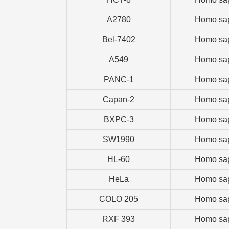
A2780
Homo sa
Bel-7402
Homo sa
A549
Homo sa
PANC-1
Homo sa
Capan-2
Homo sa
BXPC-3
Homo sa
SW1990
Homo sa
HL-60
Homo sa
HeLa
Homo sa
COLO 205
Homo sa
RXF 393
Homo sa