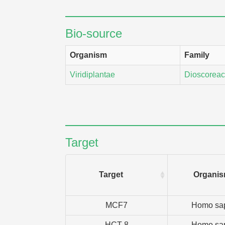
Bio-source
Organism
Family
Viridiplantae
Dioscorea
Target
Target
Organi
MCF7
Homo sa
HCT-8
Homo sa