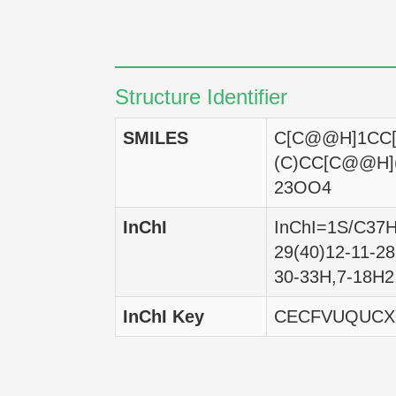
RXF 393
CAKI-1
Structure Identifier
ACHN
SMILES
C[C@@H]1CC[
A498
(C)CC[C@@H]
23OO4
786-0
InChI
InChI=1S/C37H5
SK-OV-3
29(40)12-11-28
OVCAR-8
30-33H,7-18H2,
OVCAR-5
InChI Key
CECFVUQUCXY
OVCAR-4
OVCAR-3