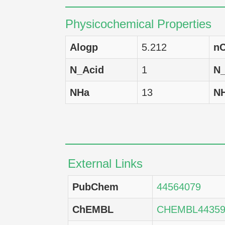
IGROV-1
Physicochemical Properties
UACC-62
Alogp
5.212
nC
UACC-257
N_Acid
1
N
SK-MEL-5
NHa
13
N
SK-MEL-28
SK-MEL-2
Malme-3M
External Links
M14
PubChem
44564079
LOX IMVI
ChEMBL
CHEMBL44359
U-251