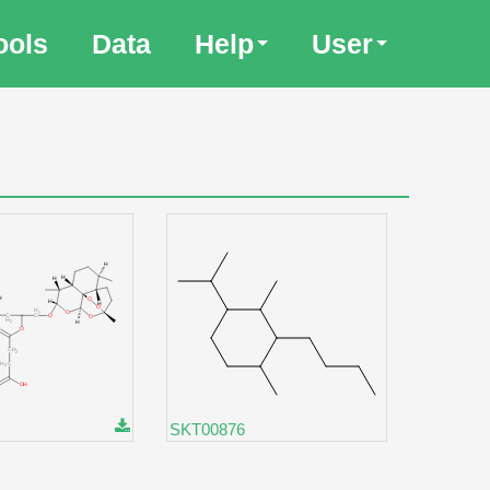
ools
Data
Help
User
SKT00876