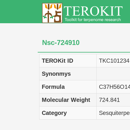
Nsc-724910
TEROKit ID
TKC101234
Synonmys
Formula
C37H56O1
Molecular Weight
724.841
Category
Sesquiterpe