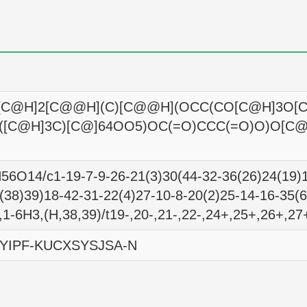
Homo sapiens
GI50
<10
Homo sapiens
GI50
44
Homo sapiens
GI50
126
C@H]2[C@@H](C)[C@@H](OCC(CO[C@H]3O[
Homo sapiens
GI50
13800
([C@H]3C)[C@]64OO5)OC(=O)CCC(=O)O)O[
Homo sapiens
GI50
23
6O14/c1-19-7-9-26-21(3)30(44-32-36(26)24(19)1
Homo sapiens
GI50
27200
(38)39)18-42-31-22(4)27-10-8-20(2)25-14-16-35(6
Homo sapiens
GI50
15
1-6H3,(H,38,39)/t19-,20-,21-,22-,24+,25+,26+,27+
Homo sapiens
GI50
<10
IPF-KUCXSYSJSA-N
Homo sapiens
GI50
58
Homo sapiens
GI50
20