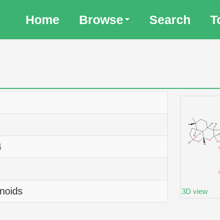
Home
Browse
Search
T
4
noids
3D view