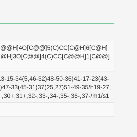
nM
10.1016/j.bmc.2008.11.050
nM
10.1016/j.bmc.2008.11.050
nM
10.1016/j.bmc.2008.11.050
C@@H]4O[C@@]5(C)CC[C@H]6[C@H]
nM
10.1016/j.bmc.2008.11.050
C@@H]3O[C@@]4(C)CC[C@@H]1[C@@]
nM
10.1016/j.bmc.2008.11.050
3-15-34(5,46-32)48-50-36)41-17-23(43-
nM
10.1016/j.bmc.2008.11.050
)47-33(45-31)37(25,27)51-49-35/h19-27,
nM
10.1016/j.bmc.2008.11.050
,30+,31+,32-,33-,34-,35-,36-,37-/m1/s1
nM
10.1016/j.bmc.2008.11.050
nM
10.1016/j.bmc.2008.11.050
nM
10.1016/j.bmc.2008.11.050